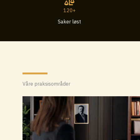
120+
Saker løst
Våre praksisområder