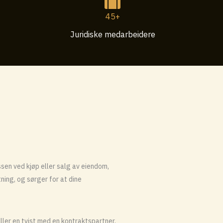
45+
Juridiske medarbeidere
sen ved kjøp eller salg av eiendom,
tning, og sørger for at dine
ller en tvist med en kontraktspartner,