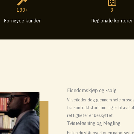
130+
3
Fornøyde kunder
Regionale kontorer
Eiendomskjøp og -salg
Vi veileder deg gjennom hele proses
fra kontraktsforhandlinger til avslu
rettigheter er beskyttet.
Tvisteløsning og Megling
Enten du står overfor en nabotvist e