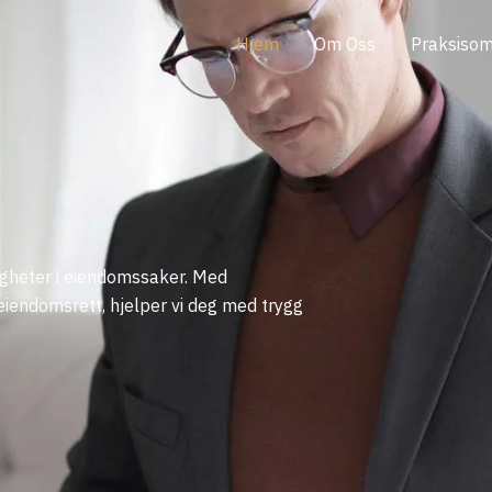
Hjem
Om Oss
Praksisom
tigheter i eiendomssaker. Med
 eiendomsrett, hjelper vi deg med trygg