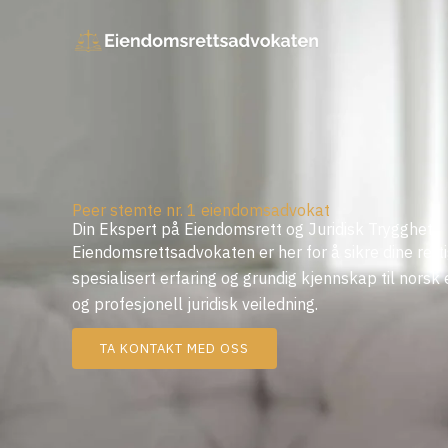
Skip
to
content
Peer stemte nr. 1 eiendomsadvokat
Din Ekspert på Eiendomsrett og Juridisk Trygghet
Eiendomsrettsadvokaten er her for å sikre dine ret
spesialisert erfaring og grundig kjennskap til norsk
og profesjonell juridisk veiledning.
TA KONTAKT MED OSS