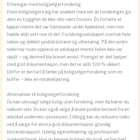
Erfaringer med boligselgerforsikring
Flere boligselgere jeg har snakket med sier at forsikringen ga
dem en trygghet de ikke ville vært foruten. Én fortalte at
kjøper mente det var fuktskader under kjøkkenet, men hun
hadde aldri sett noe til det. Forsikringsselskapet overtok hele
saken og dekket juridisk bistand og utbetaling. På den andre
siden har noen opplevd at selskapet mente feilen ikke var
skjult – og dermed ble kravet avvist. Poenget er: det hjelper
med god dokumentasjon, men det er aldri 100 % sikkert.
Derfor er det lurt å tenke på boligselgerforsikring som en
buffer – ikke en mirakelløsning.
Alternativer til boligselgerforsikring
Du kan selvsagt selge bolig uten forsikring, men da bærer du
risikoen selv. Du kan også velge å bruke juridisk bistand fra en
advokat underveis i prosessen. I tillegg kan du redusere risiko
ved å sørge for ekstra god dokumentasjon: grundig
tilstandsrapport, tydelig egenerklæring og profesjonell
markedsføring. Hvis du kjenner boligen din godt og har hatt