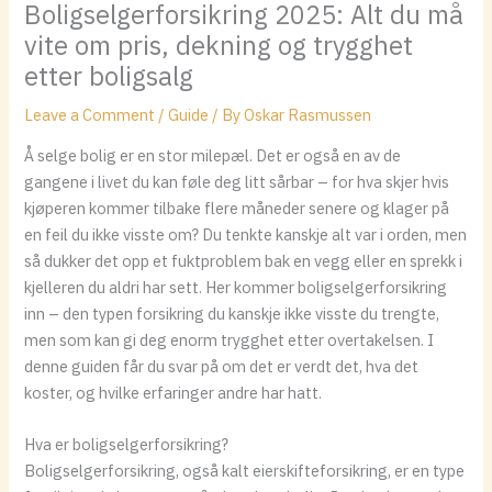
Boligselgerforsikring 2025: Alt du må
vite om pris, dekning og trygghet
etter boligsalg
Leave a Comment
/
Guide
/ By
Oskar Rasmussen
Å selge bolig er en stor milepæl. Det er også en av de
gangene i livet du kan føle deg litt sårbar – for hva skjer hvis
kjøperen kommer tilbake flere måneder senere og klager på
en feil du ikke visste om? Du tenkte kanskje alt var i orden, men
så dukker det opp et fuktproblem bak en vegg eller en sprekk i
kjelleren du aldri har sett. Her kommer boligselgerforsikring
inn – den typen forsikring du kanskje ikke visste du trengte,
men som kan gi deg enorm trygghet etter overtakelsen. I
denne guiden får du svar på om det er verdt det, hva det
koster, og hvilke erfaringer andre har hatt.
Hva er boligselgerforsikring?
Boligselgerforsikring, også kalt eierskifteforsikring, er en type