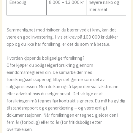
Enebolig
8 000 – 13 000 kr
høyere risiko og
mer areal
Sammenlignet med risikoen du bærer ved et krav, kan det
være en god investering. Hvis et krav på 100 000 kr dukker
opp og du ikke har forsikring, er det du som må betale.
Hvordan kjøper du boligselgerforsikring?
Ofte kjøper du boligselgerforsikring gjennom
eiendomsmegleren din. De samarbeider med
forsikringsselskaper og tilbyr det gjerne som del av
salgsprosessen. Men du kan også kjøpe den via takstmann
eller advokat hvis du selger privat. Det viktige er at
forsikringen må tegnes
før
kontrakt signeres. Du må ha gyldig
tilstandsrapport og egenerklæring – og være ærlig i
dokumentasjonen. Når forsikringen er tegnet, gjelder den i
fem år (for bolig) eller to år (for fritidsbolig) etter
overtakelsen.