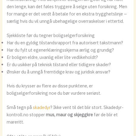
den lenge, kan det føles tryggere å selge uten forsikring. Men
for mange er det verdt å betale for en ekstra trygghetslinje –
særlig hvis du vil unngå ubehagelige overraskelser i ettertid.
Sjekkliste før du tegner boligselgerforsikring
Har du en gyldig tilstandsrapport fra autorisert takstmann?
Har du fylt ut egenerklæringsskjema ærlig og grundig?
Er boligen eldre, uvanlig eller lite vedlikeholdt?
Er du usikker på teknisk tilstand eller tidligere skader?
Ønsker du å unngå fremtidige krav og juridisk ansvar?
Hvis du krysser av flere av disse punktene, er
boligselgerforsikring noe du bør vurdere seriøst.
Små tegn på
skadedyr
? Ikke vent til det blir stort. Skadedyr-
kontroll.no stopper
mus, maur og skjeggkre
før de blir et
mareritt.