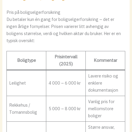
Pris på boligselgerforsikring
Du betaler kun én gang for boligselgerforsikring – det er
ingen årlige fornyelser. Prisen varierer litt avhengig av
boligens størrelse, verdi og hvilken aktør du bruker. Her er en
typisk oversikt:
Prisintervall
Boligtype
Kommentar
(2025)
Lavere risiko og
Leilighet
4 000 – 6 000 kr
enklere
dokumentasjon
Vanlig pris for
Rekkehus /
5 000 – 8 000 kr
mellomstore
Tomannsbolig
boliger
Større ansvar,