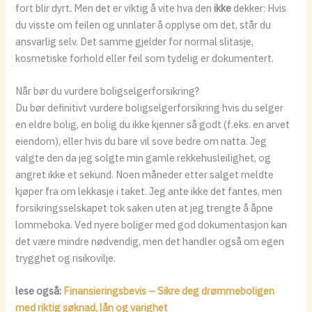
fort blir dyrt. Men det er viktig å vite hva den
ikke
dekker: Hvis
du visste om feilen og unnlater å opplyse om det, står du
ansvarlig selv. Det samme gjelder for normal slitasje,
kosmetiske forhold eller feil som tydelig er dokumentert.
Når bør du vurdere boligselgerforsikring?
Du bør definitivt vurdere boligselgerforsikring hvis du selger
en eldre bolig, en bolig du ikke kjenner så godt (f.eks. en arvet
eiendom), eller hvis du bare vil sove bedre om natta. Jeg
valgte den da jeg solgte min gamle rekkehusleilighet, og
angret ikke et sekund. Noen måneder etter salget meldte
kjøper fra om lekkasje i taket. Jeg ante ikke det fantes, men
forsikringsselskapet tok saken uten at jeg trengte å åpne
lommeboka. Ved nyere boliger med god dokumentasjon kan
det være mindre nødvendig, men det handler også om egen
trygghet og risikovilje.
lese også:
Finansieringsbevis – Sikre deg drømmeboligen
med riktig søknad, lån og varighet