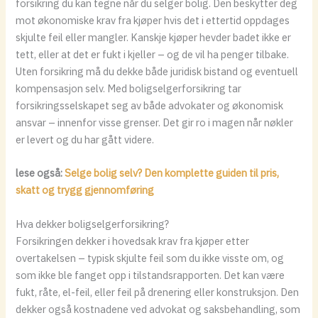
forsikring du kan tegne når du selger bolig. Den beskytter deg
mot økonomiske krav fra kjøper hvis det i ettertid oppdages
skjulte feil eller mangler. Kanskje kjøper hevder badet ikke er
tett, eller at det er fukt i kjeller – og de vil ha penger tilbake.
Uten forsikring må du dekke både juridisk bistand og eventuell
kompensasjon selv. Med boligselgerforsikring tar
forsikringsselskapet seg av både advokater og økonomisk
ansvar – innenfor visse grenser. Det gir ro i magen når nøkler
er levert og du har gått videre.
lese også:
Selge bolig selv? Den komplette guiden til pris,
skatt og trygg gjennomføring
Hva dekker boligselgerforsikring?
Forsikringen dekker i hovedsak krav fra kjøper etter
overtakelsen – typisk skjulte feil som du ikke visste om, og
som ikke ble fanget opp i tilstandsrapporten. Det kan være
fukt, råte, el-feil, eller feil på drenering eller konstruksjon. Den
dekker også kostnadene ved advokat og saksbehandling, som