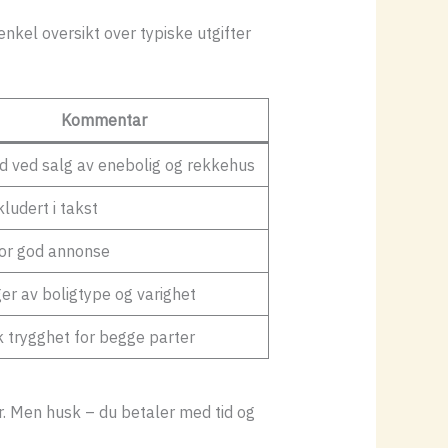
nkel oversikt over typiske utgifter
Kommentar
d ved salg av enebolig og rekkehus
kludert i takst
for god annonse
er av boligtype og varighet
k trygghet for begge parter
r. Men husk – du betaler med tid og