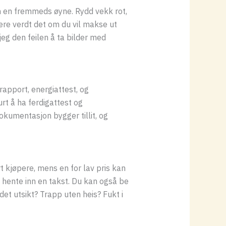
om en fremmeds øyne. Rydd vekk rot,
være verdt det om du vil makse ut
jeg den feilen å ta bilder med
srapport, energiattest, og
rt å ha ferdigattest og
Dokumentasjon bygger tillit, og
 kjøpere, mens en for lav pris kan
 hente inn en takst. Du kan også be
et utsikt? Trapp uten heis? Fukt i