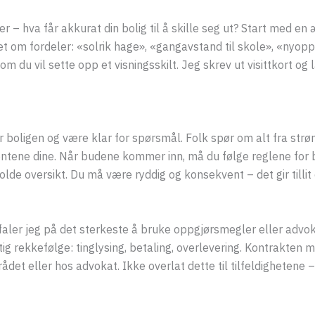
 hva får akkurat din bolig til å skille seg ut? Start med en æ
 om fordeler: «solrik hage», «gangavstand til skole», «nyopp
 du vil sette opp et visningsskilt. Jeg skrev ut visittkort og 
r boligen og være klar for spørsmål. Folk spør om alt fra strø
ntene dine. Når budene kommer inn, må du følge reglene for b
holde oversikt. Du må være ryddig og konsekvent – det gir tillit
aler jeg på det sterkeste å bruke oppgjørsmegler eller advoka
tig rekkefølge: tinglysing, betaling, overlevering. Kontrakten må
det eller hos advokat. Ikke overlat dette til tilfeldighetene 