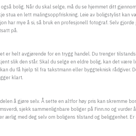
r også bolig. Når du skal selge, må du se hjemmet ditt gjenn
kje stua en lett malingsoppfriskning. Leie av boligstylist kan 
on har mye å si, så bruk en profesjonell fotograf. Selv gjorde 
satt på.
 det er helt avgjørende for en trygg handel. Du trenger tilstand
nt slik den står. Skal du selge en eldre bolig, kan det være lu
 kan du få hjelp til fra takstmann eller byggteknisk rådgiver. 
igger klart.
elen å gjøre selv. Å sette en altfor høy pris kan skremme bort
msverdi, sjekk sammenlignbare boliger på Finn.no og vurder å
r ærlig med deg selv om boligens tilstand og beliggenhet. Er d