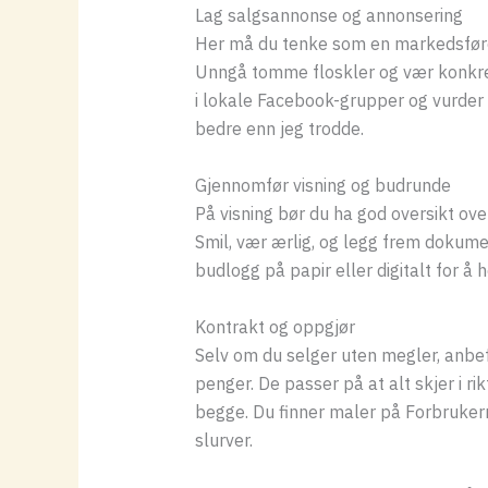
Lag salgsannonse og annonsering
Her må du tenke som en markedsfører –
Unngå tomme floskler og vær konkret
i lokale Facebook-grupper og vurder om
bedre enn jeg trodde.
Gjennomfør visning og budrunde
På visning bør du ha god oversikt ove
Smil, vær ærlig, og legg frem dokume
budlogg på papir eller digitalt for å 
Kontrakt og oppgjør
Selv om du selger uten megler, anbef
penger. De passer på at alt skjer i rik
begge. Du finner maler på Forbrukerrå
slurver.