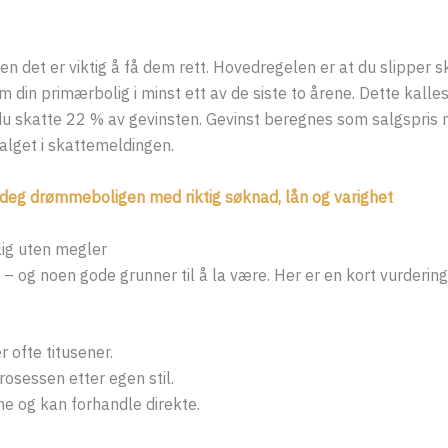
en det er viktig å få dem rett. Hovedregelen er at du slipper s
om din primærbolig i minst ett av de siste to årene. Dette kalle
 du skatte 22 % av gevinsten. Gevinst beregnes som salgspri
alget i skattemeldingen.
e deg drømmeboligen med riktig søknad, lån og varighet
ig uten megler
 – og noen gode grunner til å la være. Her er en kort vurdering
 ofte titusener.
rosessen etter egen stil.
e og kan forhandle direkte.