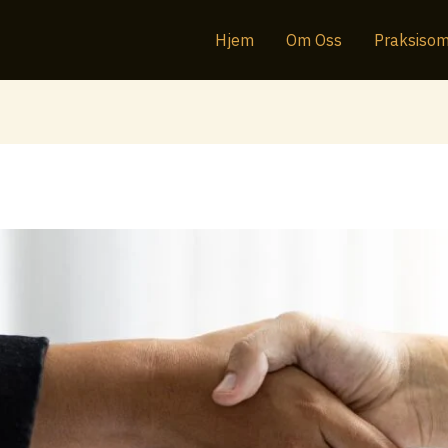
Hjem
Om Oss
Praksisom