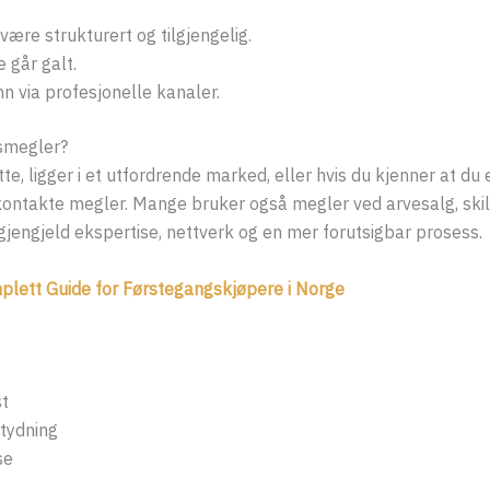
være strukturert og tilgjengelig.
e går galt.
n via profesjonelle kanaler.
smegler?
tte, ligger i et utfordrende marked, eller hvis du kjenner at du 
 kontakte megler. Mange bruker også megler ved arvesalg, skil
l gjengjeld ekspertise, nettverk og en mer forutsigbar prosess.
plett Guide for Førstegangskjøpere i Norge
st
ntydning
se