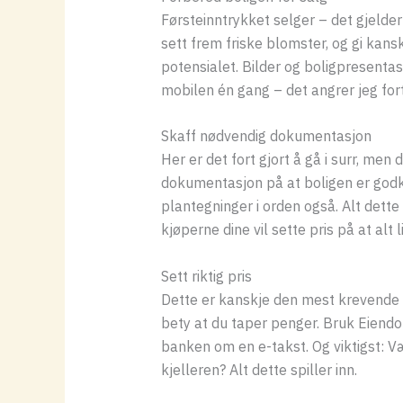
Førsteinntrykket selger – det gjelde
sett frem friske blomster, og gi kans
potensialet. Bilder og boligpresentasj
mobilen én gang – det angrer jeg fort
Skaff nødvendig dokumentasjon
Her er det fort gjort å gå i surr, men
dokumentasjon på at boligen er godkje
plantegninger i orden også. Alt dette
kjøperne dine vil sette pris på at alt l
Sett riktig pris
Dette er kanskje den mest krevende d
bety at du taper penger. Bruk Eiendo
banken om en e-takst. Og viktigst: Væ
kjelleren? Alt dette spiller inn.