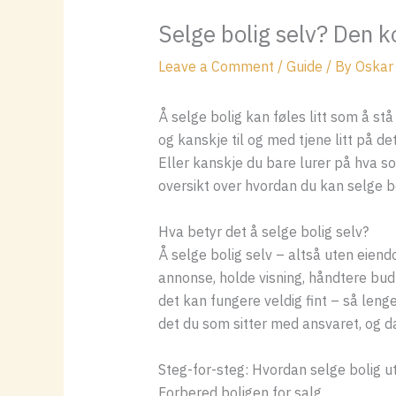
Selge bolig selv? Den k
Leave a Comment
/
Guide
/ By
Oskar
Å selge bolig kan føles litt som å stå
og kanskje til og med tjene litt på de
Eller kanskje du bare lurer på hva so
oversikt over hvordan du kan selge bo
Hva betyr det å selge bolig selv?
Å selge bolig selv – altså uten eiend
annonse, holde visning, håndtere bud
det kan fungere veldig fint – så lenge
det du som sitter med ansvaret, og da
Steg-for-steg: Hvordan selge bolig 
Forbered boligen for salg