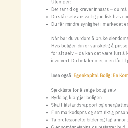
Ulemper:
Det tar tid og krever innsats – du må 
Du står selv ansvarlig juridisk hvis no
Du får mindre synlighet i markedet en
Når bør du vurdere å bruke eiendom
Hvis boligen din er vanskelig å prisse
for alt selv – da kan det være lurt å
involvert. Du betaler mer, men får ti
lese også:
Egenkapital Bolig: En Kom
Sjekkliste for å selge bolig selv
Rydd og klargjør boligen
Skaff tilstandsrapport og energiatte
Finn markedspris og sett riktig prisa
Ta profesjonelle bilder og lag annon
Gjennomfør visning og registrer bud