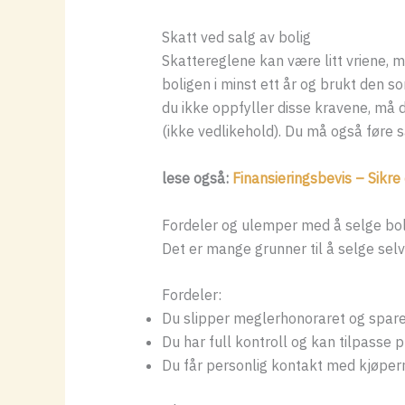
Skatt ved salg av bolig
Skattereglene kan være litt vriene, m
boligen i minst ett år og brukt den s
du ikke oppfyller disse kravene, må
(ikke vedlikehold). Du må også føre s
lese også:
Finansieringsbevis – Sikr
Fordeler og ulemper med å selge bol
Det er mange grunner til å selge selv
Fordeler:
Du slipper meglerhonoraret og sparer
Du har full kontroll og kan tilpasse p
Du får personlig kontakt med kjøpern